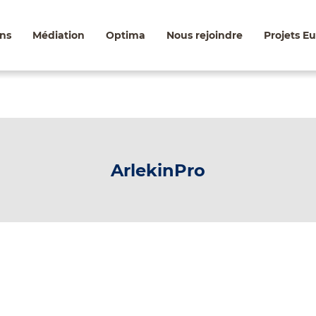
ns
Médiation
Optima
Nous rejoindre
Projets E
ArlekinPro