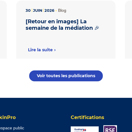
30
JUIN
2026
•
Blog
[Retour en images] La
semaine de la médiation 🎉
Lire la suite
Voir toutes les publications
kinPro
Certifications
’espace public