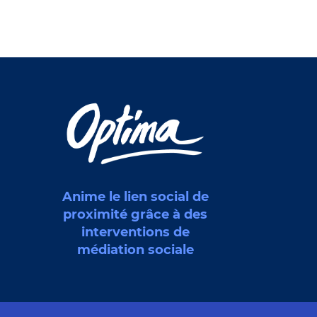
Anime le lien social de
proximité grâce à des
interventions de
médiation sociale