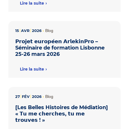
Lire la suite
15
AVR
2026
•
Blog
𝗣𝗿𝗼𝗷𝗲𝘁 𝗲𝘂𝗿𝗼𝗽𝗲́𝗲𝗻 𝗔𝗿𝗹𝗲𝗸𝗶𝗻𝗣𝗿𝗼 –
Séminaire de formation Lisbonne
25-26 mars 2026
Lire la suite
27
FÉV
2026
•
Blog
[Les Belles Histoires de Médiation]
« 𝗧𝘂 𝗺𝗲 𝗰𝗵𝗲𝗿𝗰𝗵𝗲𝘀, 𝘁𝘂 𝗺𝗲
𝘁𝗿𝗼𝘂𝘃𝗲𝘀 ! »