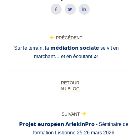
PRÉCÉDENT
Sur le terrain, la 𝗺𝗲́𝗱𝗶𝗮𝘁𝗶𝗼𝗻 𝘀𝗼𝗰𝗶𝗮𝗹𝗲 se vit en
marchant… et en écoutant 🌿
RETOUR
AU BLOG
SUIVANT
𝗣𝗿𝗼𝗷𝗲𝘁 𝗲𝘂𝗿𝗼𝗽𝗲́𝗲𝗻 𝗔𝗿𝗹𝗲𝗸𝗶𝗻𝗣𝗿𝗼 - Séminaire de
formation Lisbonne 25-26 mars 2026