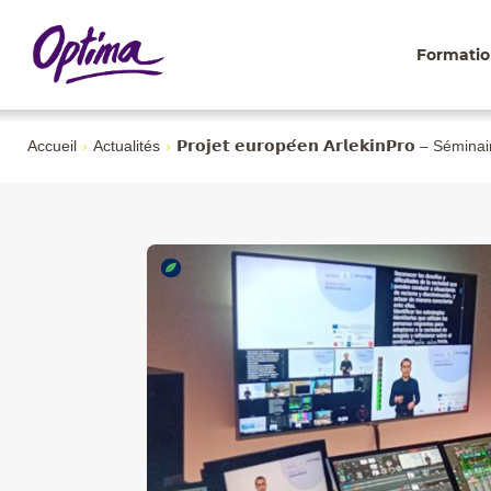
Formatio
Accueil
›
Actualités
›
𝗣𝗿𝗼𝗷𝗲𝘁 𝗲𝘂𝗿𝗼𝗽𝗲́𝗲𝗻 𝗔𝗿𝗹𝗲𝗸𝗶𝗻𝗣𝗿𝗼 