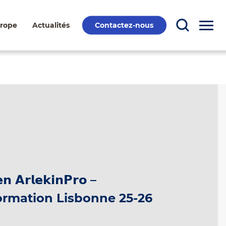
Contactez-nous
urope
Actualités
𝗲𝗻 𝗔𝗿𝗹𝗲𝗸𝗶𝗻𝗣𝗿𝗼 –
ormation Lisbonne 25-26