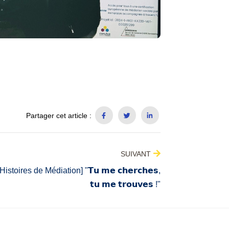
Partager cet article :
SUIVANT
istoires de Médiation] "𝗧𝘂 𝗺𝗲 𝗰𝗵𝗲𝗿𝗰𝗵𝗲𝘀,
𝘁𝘂 𝗺𝗲 𝘁𝗿𝗼𝘂𝘃𝗲𝘀 !"