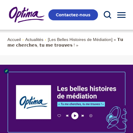
Contactez-nous
Accueil
›
Actualités
›
[Les Belles Histoires de Médiation] « 𝗧𝘂
𝗺𝗲 𝗰𝗵𝗲𝗿𝗰𝗵𝗲𝘀, 𝘁𝘂 𝗺𝗲 𝘁𝗿𝗼𝘂𝘃𝗲𝘀 ! »