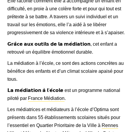
Elle raconte comment elle a accompagné un enfant en
difficulté, en proie à une colère forte et pour qui tout est
prétexte à se battre. A travers un suivi individuel et un
travail sur les émotions, elle l’a aidé à se libérer
progressivement de sa violence intérieure et à s’apaiser.
𝗚𝗿𝗮̂𝗰𝗲 𝗮𝘂𝘅 𝗼𝘂𝘁𝗶𝗹𝘀 𝗱𝗲 𝗹𝗮 𝗺𝗲́𝗱𝗶𝗮𝘁𝗶𝗼𝗻, cet enfant a
retrouvé un équilibre émotionnel durable.
La médiation à l’école, ce sont des actions concrètes au
bénéfice des enfants et d’un climat scolaire apaisé pour
tous.
𝗟𝗮 𝗺𝗲́𝗱𝗶𝗮𝘁𝗶𝗼𝗻 𝗮̀ 𝗹’𝗲́𝗰𝗼𝗹𝗲 est un programme national
piloté par
France Médiation
.
Les médiatrices et médiateurs à l’école d’Optima sont
présents dans 55 établissements scolaires situés pour
l’essentiel en Quartier Prioritaire de la Ville à
Rennes