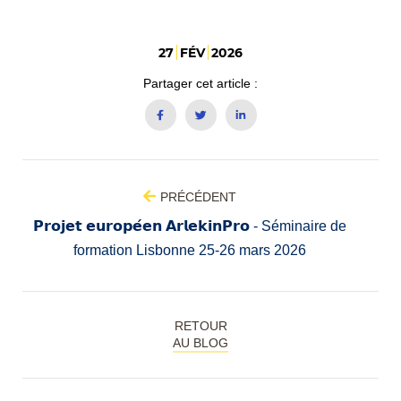
27
FÉV
2026
Partager cet article :
PRÉCÉDENT
𝗣𝗿𝗼𝗷𝗲𝘁 𝗲𝘂𝗿𝗼𝗽𝗲́𝗲𝗻 𝗔𝗿𝗹𝗲𝗸𝗶𝗻𝗣𝗿𝗼 - Séminaire de
formation Lisbonne 25-26 mars 2026
RETOUR
AU BLOG