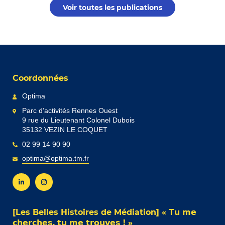
Voir toutes les publications
Coordonnées
Optima
Parc d’activités Rennes Ouest
9 rue du Lieutenant Colonel Dubois
35132 VEZIN LE COQUET
02 99 14 90 90
optima@optima.tm.fr
[Les Belles Histoires de Médiation] « 𝗧𝘂 𝗺𝗲
𝗰𝗵𝗲𝗿𝗰𝗵𝗲𝘀, 𝘁𝘂 𝗺𝗲 𝘁𝗿𝗼𝘂𝘃𝗲𝘀 ! »